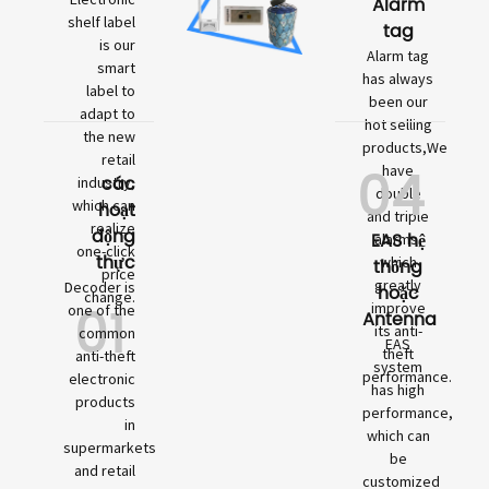
Alarm
shelf label
tag
is our
Alarm tag
smart
has always
label to
been our
adapt to
hot selling
the new
products,We
retail
04
have
các
industry,
double
which can
hoạt
and triple
realize
động
EAS hệ
alarms,
one-click
thực
which
thống
price
greatly
Decoder is
hoặc
change.
01
improve
one of the
Antenna
its anti-
common
EAS
theft
anti-theft
system
performance.
electronic
has high
products
performance,
in
which can
supermarkets
be
and retail
customized