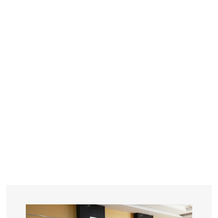
≥
YEARS
R&D
SINCE THE YEAR OF 1993
No. OF EMPLOYEES
≥
SQUARE METERS
ORDERS
FACTORY BUILDING
NUMBERS IN 2018