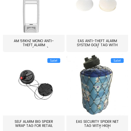
AM 58KHZ MONO ANTI-
EAS ANTI-THEFT ALARM
THEFT ALARM
SYSTEM GOLF TAG WITH
SYSTEM(EAS003)
PIN(H...
Sale!
Sale!
SELF ALARM BIG SPIDER
EAS SECURITY SPIDER NET
WRAP TAG FOR RETAIL
TAG WITH HIGH
STORE...
QUALITY(S06)