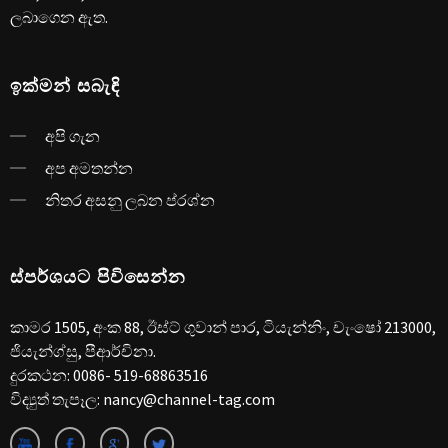
ලබාගෙන ඇත.
ඉක්මන් සබැඳි
අපි ගැන
අප අමතන්න
නිතර අසනු ලබන ප්රශ්න
ස්පර්ශයට පිවිසෙන්න
කාමර 1505, අංක 88, ඊස්ට් ගුවාන් පාර, ටියැන්නිං, චැංෂෝ 213000,
ජියැන්ග්සු, පීආර්චිනා.
දුරකථන:
0086- 519-68863516
විද්‍යුත් තැපෑල:
nancy@channel-tag.com