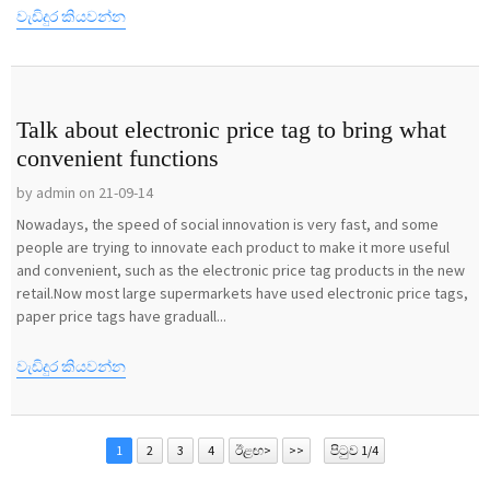
වැඩිදුර කියවන්න
Talk about electronic price tag to bring what
convenient functions
by admin on 21-09-14
Nowadays, the speed of social innovation is very fast, and some
people are trying to innovate each product to make it more useful
and convenient, such as the electronic price tag products in the new
retail.Now most large supermarkets have used electronic price tags,
paper price tags have graduall...
වැඩිදුර කියවන්න
1
2
3
4
ඊළඟ>
>>
පිටුව 1/4