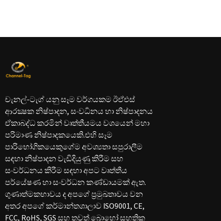
චැනල්-ටැග් යනු සෑම වර්ගයකම ඊඒඑස්
ආරක්‍ෂක නිෂ්පාදන, සංවර්‍ධනය හා නිෂ්පාදනය
ඒකාබද්ධ කරමින් වෘත්තීයමය වශයෙන් මහා
පරිමාණ නිෂ්පාදකයෙකි.එහි සෑම
පාරිභෝගිකයෙකුගේම අවශ්‍යතා සපුරාලීම
සඳහා නිෂ්පාදන වැඩිදියුණු කිරීම සහ
සංවර්ධනය කිරීම සඳහා අපට වෘත්තීය
පර්යේෂණ හා සංවර්ධන කණ්ඩායමක් ඇත.
ගුණාත්මකභාවය ද අපගේ ප්‍රමුඛතාවය වන
අතර අපගේ කර්මාන්තශාලාව ISO9001, CE,
FCC, RoHS, SGS සහ තවත් බොහෝ සහතික