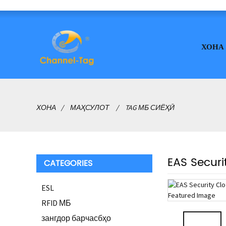
ХОНА
ХОНА
МАҲСУЛОТ
TAG МБ СИЁҲӢ
EAS Securi
CATEGORIES
ESL
RFID МБ
зангдор барчасбҳо