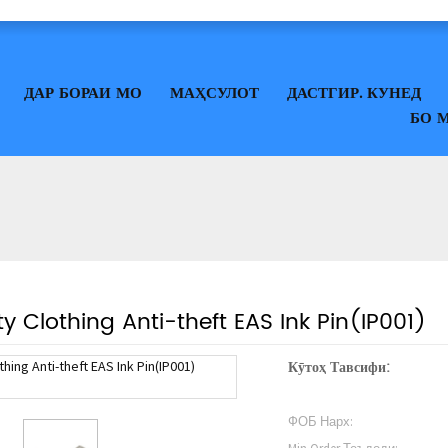
ДАР БОРАИ МО
МАҲСУЛОТ
ДАСТГИР. КУНЕД
БО 
ty Clothing Anti-theft EAS Ink Pin(IP001)
Кӯтоҳ Тавсифи:
ФОБ Нарх: