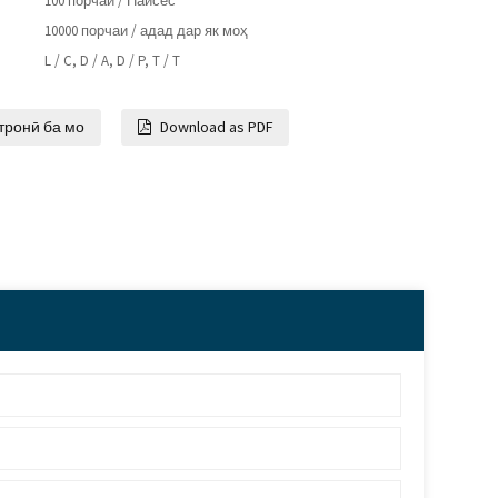
100 порчаи / Пайсес
10000 порчаи / адад дар як моҳ
L / C, D / A, D / P, T / T
тронӣ ба мо
Download as PDF