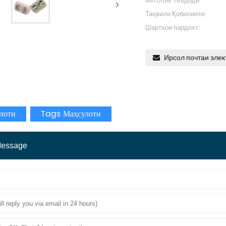
Min.Order Теъдоди:
Таҳвили Қобилияти:
Шартҳои пардохт:
Ирсол почтаи элек
лоти
Tags Маҳсулоти