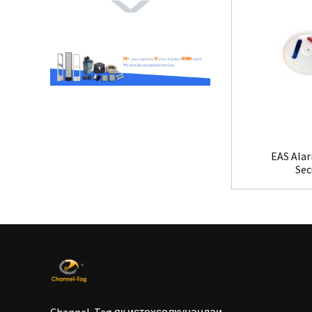
EAS Alar
Sec
Channel-Tag як истеҳсолкунандаи