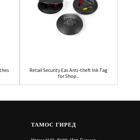
Clot
othes
Retail Security Eas Anti-theft Ink Tag
for Shop...
ТАМОС ГИРЕД