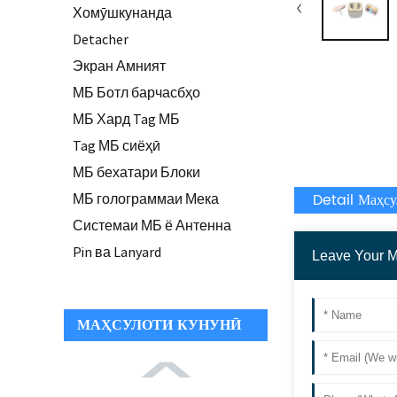
Хомӯшкунанда
Detacher
Экран Амният
МБ Ботл барчасбҳо
МБ Хард Tag МБ
Tag МБ сиёҳӣ
МБ бехатари Блоки
Detail Маҳсу
МБ голограммаи Мека
Системаи МБ ё Антенна
Pin ва Lanyard
МАҲСУЛОТИ КУНУНӢ