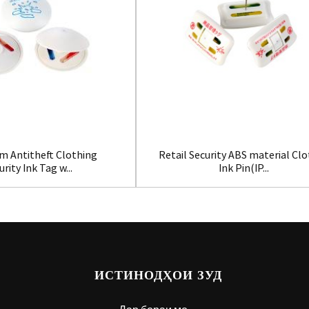
m Antitheft Clothing
Retail Security ABS material Cl
urity Ink Tag w...
Ink Pin(IP...
ИСТИНОДҲОИ ЗУД