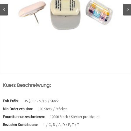
Kuerz Beschreiwung:
Fob Präis:
US $ 0,5 - 9.999 / Steck
Min.Order ech sinn:
100 Steck / Stécker
Fourniture unzeschmieren:
10000 Steck / Stécker pro Mount
Bezuelen Konditioune:
L / C, D / A, D / P, T / T