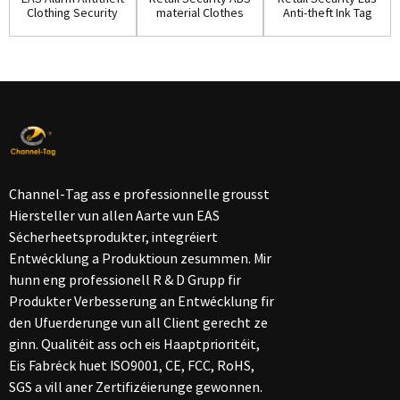
Clothing Security
material Clothes
Anti-theft Ink Tag
Ink Tag w...
Ink Pin(IP...
for Shop...
Channel-Tag ass e professionnelle grousst
Hiersteller vun allen Aarte vun EAS
Sécherheetsprodukter, integréiert
Entwécklung a Produktioun zesummen. Mir
hunn eng professionell R & D Grupp fir
Produkter Verbesserung an Entwécklung fir
den Ufuerderunge vun all Client gerecht ze
ginn. Qualitéit ass och eis Haaptprioritéit,
Eis Fabréck huet ISO9001, CE, FCC, RoHS,
SGS a vill aner Zertifizéierunge gewonnen.