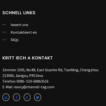
SCHNELL LINKS
Iwwert ons
Kontaktéiert eis
FAQs
KRITT IECH A KONTAKT
Zëmmer 1505, No.88, East Guanhe Rd, TianNing, Changzhou
213000, Jiangsu, PRChina.
Telefon:
0086- 519-68863516
E-Mail:
nancy@channel-tag.com