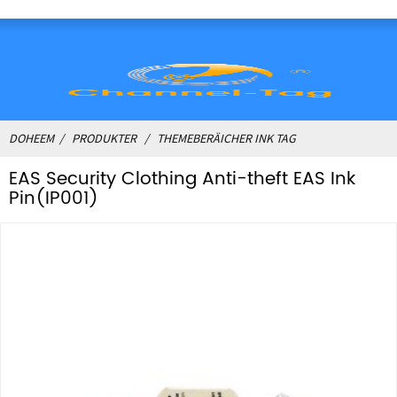
DOHEEM
PRODUKTER
THEMEBERÄICHER INK TAG
EAS Security Clothing Anti-theft EAS Ink
Pin(IP001)