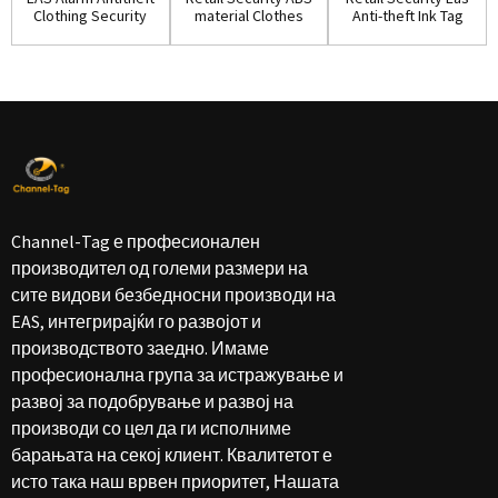
Clothing Security
material Clothes
Anti-theft Ink Tag
Ink Tag w...
Ink Pin(IP...
for Shop...
Channel-Tag е професионален
производител од големи размери на
сите видови безбедносни производи на
EAS, интегрирајќи го развојот и
производството заедно. Имаме
професионална група за истражување и
развој за подобрување и развој на
производи со цел да ги исполниме
барањата на секој клиент. Квалитетот е
исто така наш врвен приоритет, Нашата