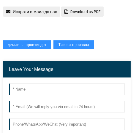
Испрати е-маил до нас
Download as PDF
детали за производот
Тагови производ