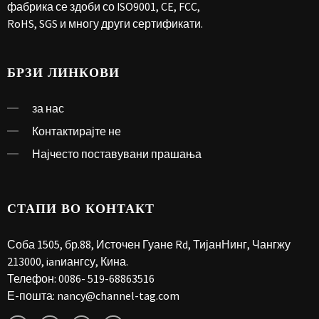
фабрика се здоби со ISO9001, CE, FCC,
RoHS, SGS и многу други сертификати.
БРЗИ ЛИНКОВИ
за нас
Контактирајте не
Најчесто поставувани прашања
СТАПИ ВО КОНТАКТ
Соба 1505, бр.88, Источен Гуане Rd, ТијанНинг, Чангжу
213000, ianиангсу, Кина.
Телефон:
0086- 519-68863516
Е-пошта:
nancy@channel-tag.com