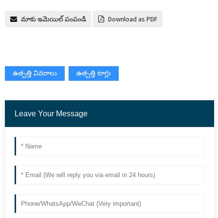
మాకు ఇమెయిల్ పంపండి
Download as PDF
ఉత్పత్తి వివరాలు
ఉత్పత్తి టాగ్లు