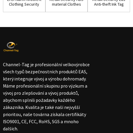
Clothing Security
material Clothes
Anti-theft Ink Tag
Ink Tag w...
Ink Pin(IP...
for Shop...
Channel-Tag je profesionální velkovýrobce
všech typů bezpečnostních produktů EAS,
který integruje vývoj a výrobu dohromady.
Máme profesionální skupinu pro výzkum a
vývoj pro zlepšování a vývoj produktů,
abychom splnili požadavky každého
zákazníka. Kvalita je také naší nejvyšší
prioritou, naše továrna získala certifikáty
ISO9001, CE, FCC, RoHS, SGS a mnoho
dalších.