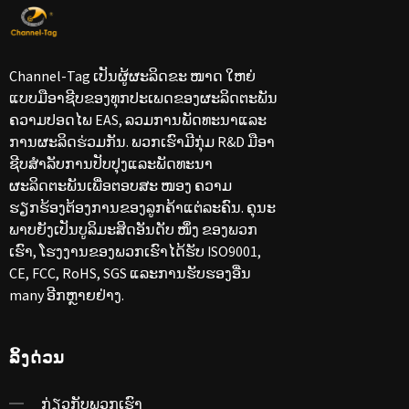
Channel-Tag ເປັນຜູ້ຜະລິດຂະ ໜາດ ໃຫຍ່
ແບບມືອາຊີບຂອງທຸກປະເພດຂອງຜະລິດຕະພັນ
ຄວາມປອດໄພ EAS, ລວມການພັດທະນາແລະ
ການຜະລິດຮ່ວມກັນ. ພວກເຮົາມີກຸ່ມ R&D ມືອາ
ຊີບສໍາລັບການປັບປຸງແລະພັດທະນາ
ຜະລິດຕະພັນເພື່ອຕອບສະ ໜອງ ຄວາມ
ຮຽກຮ້ອງຕ້ອງການຂອງລູກຄ້າແຕ່ລະຄົນ. ຄຸນະ
ພາບຍັງເປັນບູລິມະສິດອັນດັບ ໜຶ່ງ ຂອງພວກ
ເຮົາ, ໂຮງງານຂອງພວກເຮົາໄດ້ຮັບ ISO9001,
CE, FCC, RoHS, SGS ແລະການຮັບຮອງອື່ນ
many ອີກຫຼາຍຢ່າງ.
ລິ້ງດ່ວນ
ກ່ຽວ​ກັບ​ພວກ​ເຮົາ