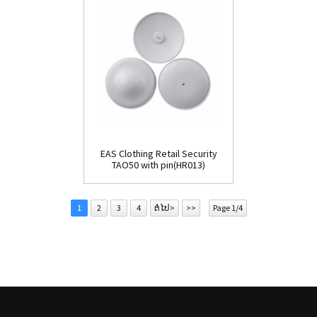
EAS Clothing Retail Security
TAO50 with pin(HR013)
1
2
3
4
ຕໍ່ໄປ>
>>
Page 1/4