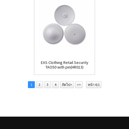
EAS Clothing Retail Security
TAO50 with pin(HR013)
1
2
3
4
ถัดไป>
>>
หน้า 4/1