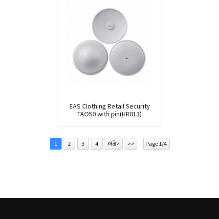
EAS Clothing Retail Security
TAO50 with pin(HR013)
1
2
3
4
ਅੱਗੇ>
>>
Page 1/4