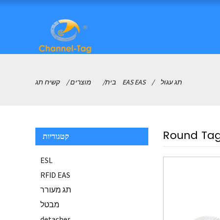
תג עגול
קשיח תג EAS EAS
בית
מוצרים
Round Ta
קטגוריות
ESL
RFID EAS
תג מעורר
מבטל
detacher