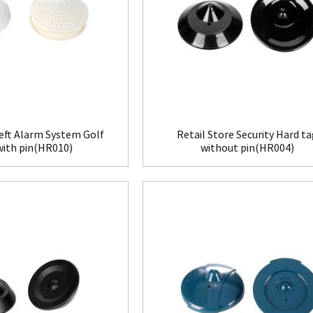
eft Alarm System Golf
Retail Store Security Hard t
with pin(HR010)
without pin(HR004)