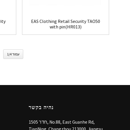
ity
EAS Clothing Retail Security TAO50
with pin(HR013)
עמוד 1/4
נהיה בקשר
חדר 1505, No.88, East Guanhe Rd,
TianNing, Changzhou 213000, Jiangsu,