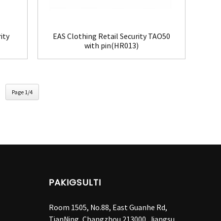
ity
EAS Clothing Retail Security TAO50
with pin(HR013)
Page 1/4
PAKIGSULTI
Room 1505, No.88, East Guanhe Rd,
TianNing, Changzhou 213000, Jiangsu,