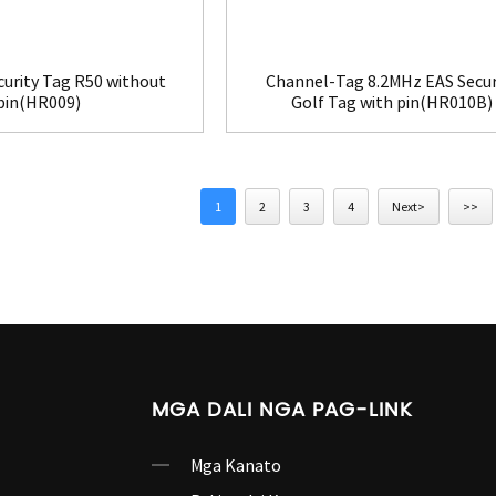
curity Tag R50 without
Channel-Tag 8.2MHz EAS Secur
pin(HR009)
Golf Tag with pin(HR010B)
1
2
3
4
Next>
>>
MGA DALI NGA PAG-LINK
Mga Kanato