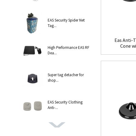
EAS Security Spider Net
Tag...
Eas Anti-T
Cone w
High Performance EAS RF
Dea...
Super tag detacher for
shop...
EAS Security Clothing
Anti-...