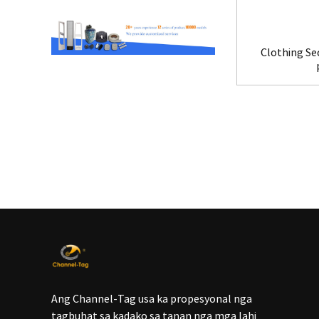
Clothing Se
Ang Channel-Tag usa ka propesyonal nga
tagbuhat sa kadako sa tanan nga mga lahi