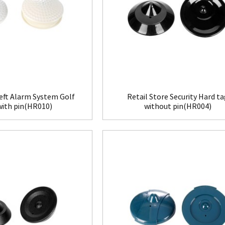
eft Alarm System Golf
Retail Store Security Hard t
with pin(HR010)
without pin(HR004)