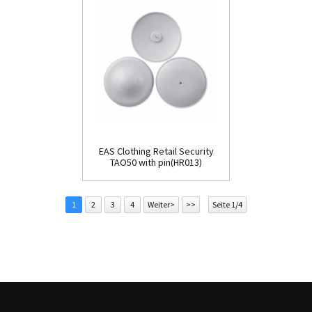
EAS Clothing Retail Security
TAO50 with pin(HR013)
1
2
3
4
Weiter>
>>
Seite 1/4