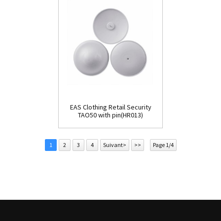
EAS Clothing Retail Security
TAO50 with pin(HR013)
1
2
3
4
Suivant>
>>
Page 1/4