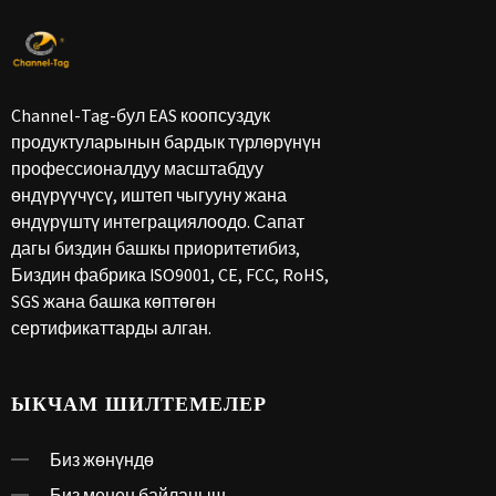
Channel-Tag-бул EAS коопсуздук
продуктуларынын бардык түрлөрүнүн
профессионалдуу масштабдуу
өндүрүүчүсү, иштеп чыгууну жана
өндүрүштү интеграциялоодо. Сапат
дагы биздин башкы приоритетибиз,
Биздин фабрика ISO9001, CE, FCC, RoHS,
SGS жана башка көптөгөн
сертификаттарды алган.
ЫКЧАМ ШИЛТЕМЕЛЕР
Биз жөнүндө
Биз менен байланыш