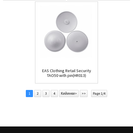
EAS Clothing Retail Security
TAO50 with pin(HR013)
1
2
3
4
Кийинки>
>>
Page 1/4