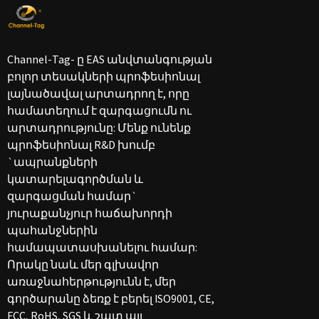
Channel-Tag- ը EAS անվտանգության
բոլոր տեսակների պրոֆեսիոնալ
լայնածավալ արտադրող է, որը
համատեղում է զարգացումն ու
արտադրությունը: Մենք ունենք
պրոֆեսիոնալ R&D խումբ
`ապրանքների
կատարելագործման և
զարգացման համար`
յուրաքանչյուր հաճախորդի
պահանջներին
համապատասխանելու համար:
Որակը նաև մեր գլխավոր
առաջնահերթությունն է, մեր
գործարանը ձեռք է բերել ISO9001, CE,
FCC, RoHS, SGS և շատ այլ