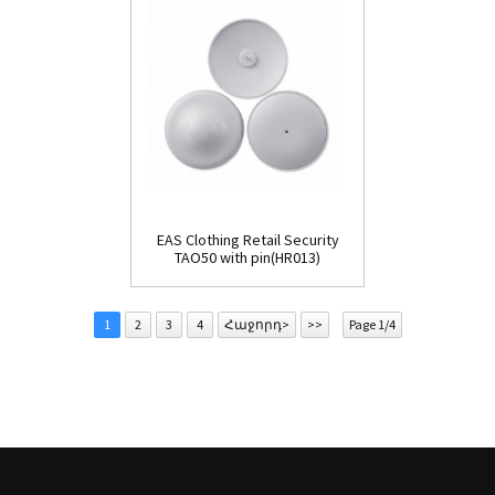
EAS Clothing Retail Security
TAO50 with pin(HR013)
1
2
3
4
Հաջորդ>
>>
Page 1/4