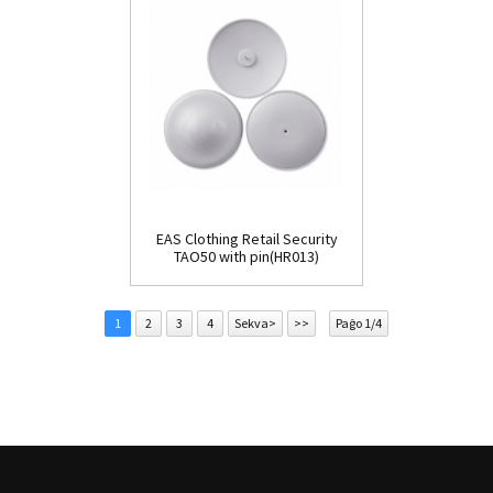
EAS Clothing Retail Security
TAO50 with pin(HR013)
1
2
3
4
Sekva>
>>
Paĝo 1/4