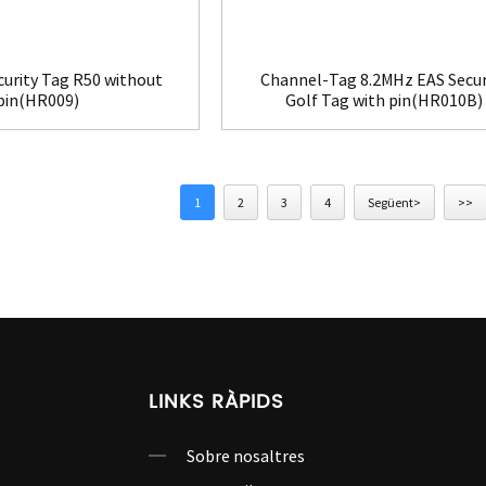
curity Tag R50 without
Channel-Tag 8.2MHz EAS Secur
pin(HR009)
Golf Tag with pin(HR010B)
1
2
3
4
Següent>
>>
LINKS RÀPIDS
Sobre nosaltres