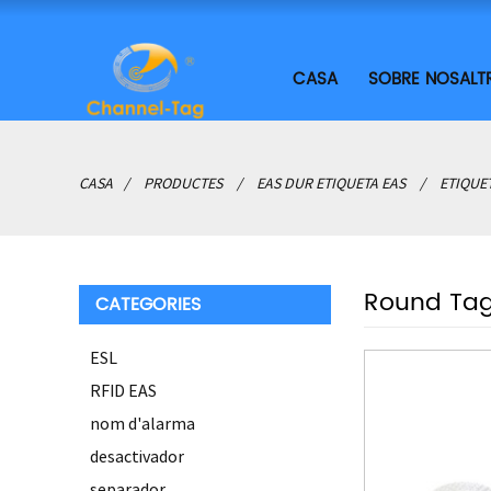
CASA
SOBRE NOSALT
CASA
PRODUCTES
EAS DUR ETIQUETA EAS
ETIQUE
Round Ta
CATEGORIES
ESL
RFID EAS
nom d'alarma
desactivador
separador