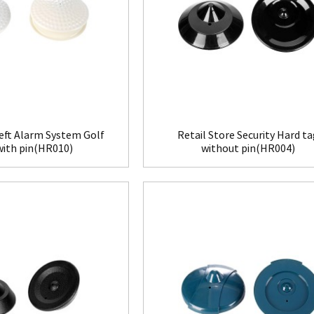
eft Alarm System Golf
Retail Store Security Hard t
with pin(HR010)
without pin(HR004)