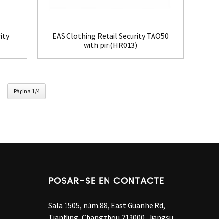
ity
EAS Clothing Retail Security TAO50
with pin(HR013)
Pàgina 1/4
POSAR-SE EN CONTACTE
Sala 1505, núm.88, East Guanhe Rd,
TianNing, Changzhou 213000, Jiangsu,