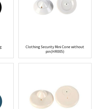
ag
Clothing Security Mini Cone without
pin(HR005)