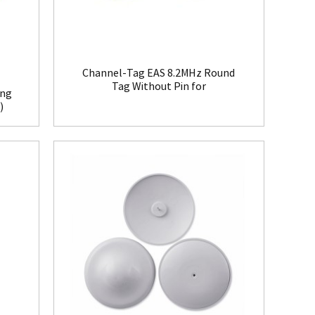
Channel-Tag EAS 8.2MHz Round
Tag Without Pin for
ing
Clothing(HR008)
)