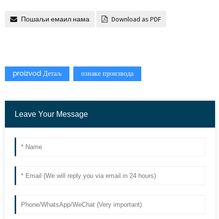
Пошаљи емаил нама
Download as PDF
proizvod Детаљ
ознаке производа