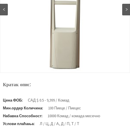
Кратак опис:
Цена ФОБ:
САД $ 0.5 - 9,999 / Комад
Мин.ордер Количина:
100 Пиеце / Пиецес
Набавка Способност:
10000 Комад / комада месечно
Услови плаћања:
Л / Ц, Д / А, Д / П, Т / Т