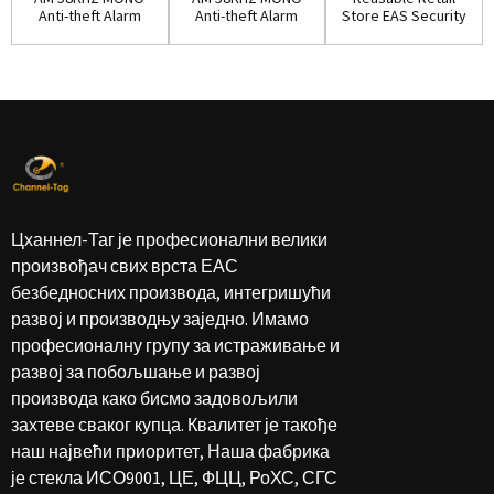
Anti-theft Alarm
Anti-theft Alarm
Store EAS Security
System(EAS003)
System(EAS004)
Antenna Gate...
Цханнел-Таг је професионални велики
произвођач свих врста ЕАС
безбедносних производа, интегришући
развој и производњу заједно. Имамо
професионалну групу за истраживање и
развој за побољшање и развој
производа како бисмо задовољили
захтеве сваког купца. Квалитет је такође
наш највећи приоритет, Наша фабрика
је стекла ИСО9001, ЦЕ, ФЦЦ, РоХС, СГС