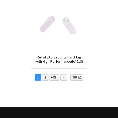
Retail EAS Security Hard Tag
with High Performance(HA019)
1
2
ਅੱਗੇ>
>>
ਪੰਨਾ 1/2