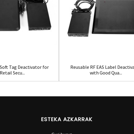
Soft Tag Deactivator for
Reusable RF EAS Label Deactiv
Retail Secu...
with Good Qua...
ESTEKA AZKARRAK