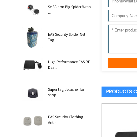
Self Alarm Big Spider Wrap
...
EAS Security Spider Net
Tag...
High Performance EAS RF
Dea...
Super tag detacher for
PRODUCTS C
shop...
EAS Security Clothing
Anti-...