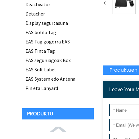
Deactivator
Detacher
Display segurtasuna
EAS botila Tag
EAS Tag gogorra EAS
EAS Tinta Tag
EAS seguruagoak Box
Produktuen
EAS Soft Label
EAS System edo Antena
Pin eta Lanyard
PRODUKTU