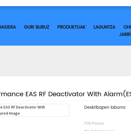
HASIERA
GURI BURUZ
PRODUKTUAK
LAGUNTZA
OH
JARR
ormance EAS RF Deactivator With Alarm(E
Deskribapen laburra:
FOB Prezioa: