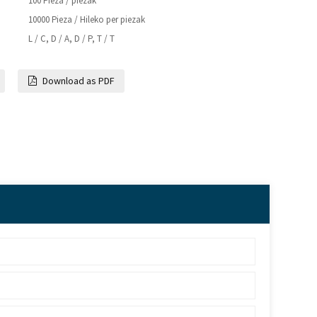
100 Pieza / piezak
10000 Pieza / Hileko per piezak
L / C, D / A, D / P, T / T
Download as PDF