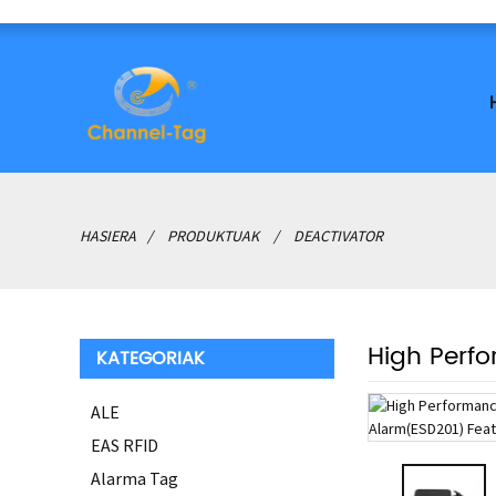
HASIERA
PRODUKTUAK
DEACTIVATOR
High Perf
KATEGORIAK
ALE
EAS RFID
Alarma Tag