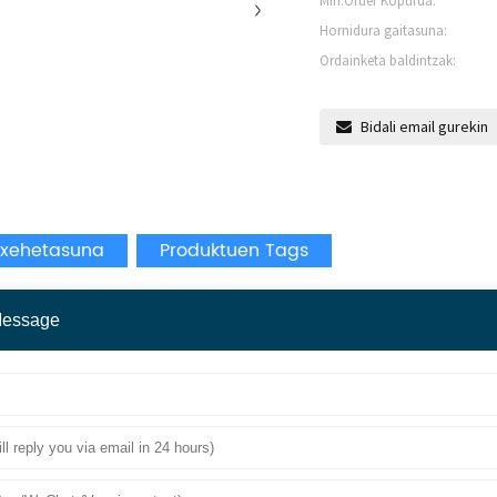
Min.Order Kopurua:
Hornidura gaitasuna:
Ordainketa baldintzak:
Bidali email gurekin
 xehetasuna
Produktuen Tags