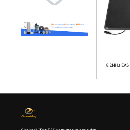
8.2MHz EAS 
Channel-Tag EAS segurtasun produktu