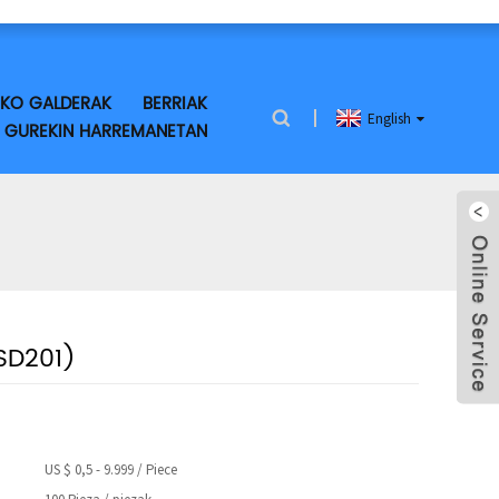
IKO GALDERAK
BERRIAK
English
I GUREKIN HARREMANETAN
SD201)
US $ 0,5 - 9.999 / Piece