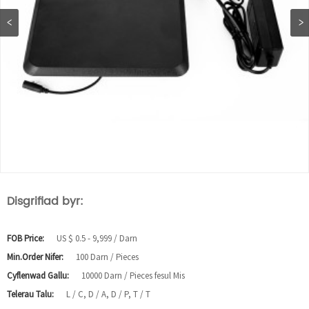
Disgrifiad byr:
FOB Price:
US $ 0.5 - 9,999 / Darn
Min.Order Nifer:
100 Darn / Pieces
Cyflenwad Gallu:
10000 Darn / Pieces fesul Mis
Telerau Talu:
L / C, D / A, D / P, T / T