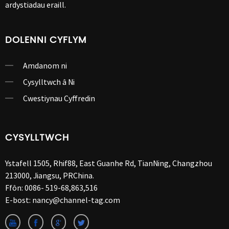
ardystiadau eraill.
DOLENNI CYFLYM
Amdanom ni
Cysylltwch â Ni
Cwestiynau Cyffredin
CYSYLLTWCH
Ystafell 1505, Rhif88, East Guanhe Rd, TianNing, Changzhou
213000, Jiangsu, PRChina.
Ffôn:
0086- 519-68,863,516
E-bost:
nancy@channel-tag.com