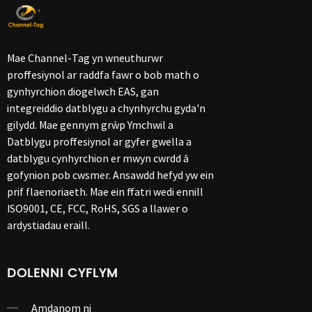
Mae Channel-Tag yn wneuthurwr
proffesiynol ar raddfa fawr o bob math o
gynhyrchion diogelwch EAS, gan
integreiddio datblygu a chynhyrchu gyda'n
gilydd. Mae gennym grŵp Ymchwil a
Datblygu proffesiynol ar gyfer gwella a
datblygu cynhyrchion er mwyn cwrdd â
gofynion pob cwsmer. Ansawdd hefyd yw ein
prif flaenoriaeth. Mae ein ffatri wedi ennill
ISO9001, CE, FCC, RoHS, SGS a llawer o
ardystiadau eraill.
DOLENNI CYFLYM
Amdanom ni