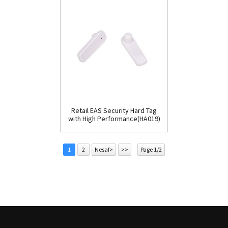
Retail EAS Security Hard Tag
with High Performance(HA019)
1
2
Nesaf>
>>
Page 1/2