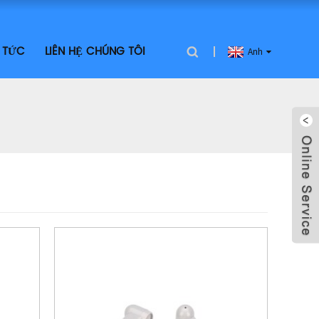
N TỨC
LIÊN HỆ CHÚNG TÔI
Anh