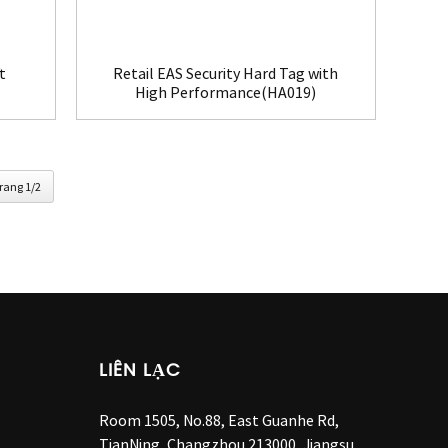
t
Retail EAS Security Hard Tag with
High Performance(HA019)
rang 1/2
LIÊN LẠC
Room 1505, No.88, East Guanhe Rd,
TianNing, Changzhou 213000, Jiangsu,