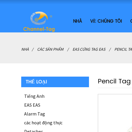
NHÀ
VỀ CHÚNG TÔI
NHÀ
CÁC SẢN PHẨM
EAS CỨNG TAG EAS
PENCIL T
Pencil Tag
THỂ LOẠI
Tiếng Anh
EAS EAS
Alarm Tag
các hoạt động thực
Detacher