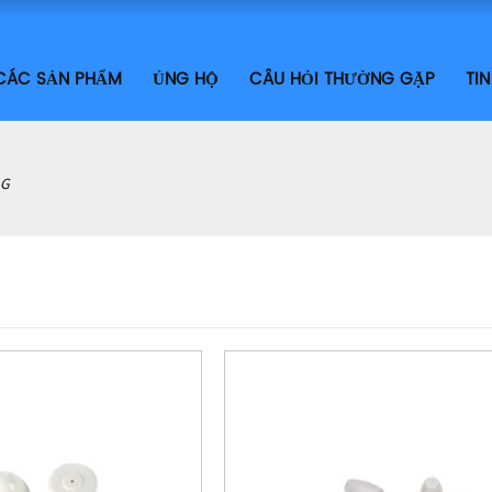
CÁC SẢN PHẨM
ỦNG HỘ
CÂU HỎI THƯỜNG GẶP
TI
AG