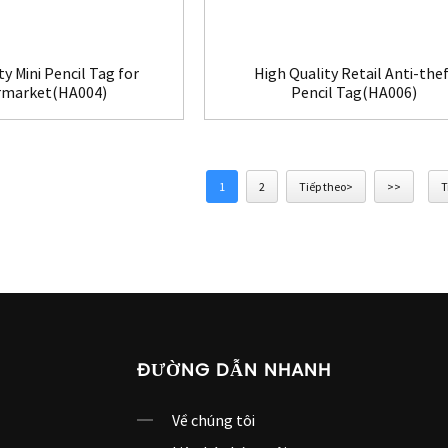
ty Mini Pencil Tag for
High Quality Retail Anti-thef
rmarket(HA004)
Pencil Tag(HA006)
1
2
Tiếp theo>
>>
T
ĐƯỜNG DẪN NHANH
Về chúng tôi