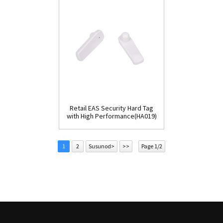
Retail EAS Security Hard Tag
with High Performance(HA019)
1
2
Susunod>
>>
Page 1/2