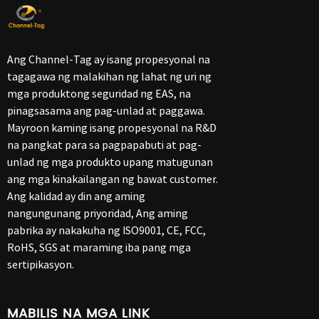
Ang Channel-Tag ay isang propesyonal na
tagagawa ng malakihan ng lahat ng uri ng
mga produktong seguridad ng EAS, na
pinagsasama ang pag-unlad at paggawa.
Mayroon kaming isang propesyonal na R&D
na pangkat para sa pagpapabuti at pag-
unlad ng mga produkto upang matugunan
ang mga kinakailangan ng bawat customer.
Ang kalidad ay din ang aming
nangungunang priyoridad, Ang aming
pabrika ay nakakuha ng ISO9001, CE, FCC,
RoHS, SGS at maraming iba pang mga
sertipikasyon.
MABILIS NA MGA LINK