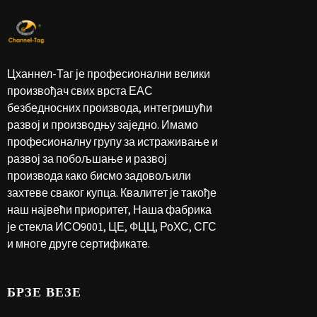
Цханнел-Таг је професионални велики
произвођач свих врста ЕАС
безбедносних производа, интегришући
развој и производњу заједно. Имамо
професионалну групу за истраживање и
развој за побољшање и развој
производа како бисмо задовољили
захтеве сваког купца. Квалитет је такође
наш највећи приоритет, Наша фабрика
је стекла ИСО9001, ЦЕ, ФЦЦ, РоХС, СГС
и многе друге сертификате.
БРЗЕ ВЕЗЕ