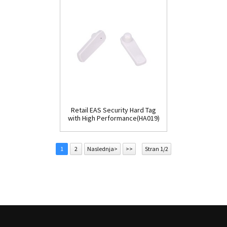
Retail EAS Security Hard Tag
with High Performance(HA019)
1
2
Naslednja>
>>
Stran 1/2