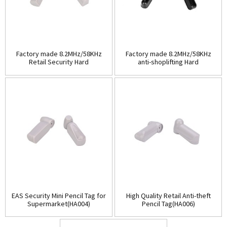
Factory made 8.2MHz/58KHz
Factory made 8.2MHz/58KHz
Retail Security Hard
anti-shoplifting Hard
Tag(HA003A)
Tag(HA003B)
EAS Security Mini Pencil Tag for
High Quality Retail Anti-theft
Supermarket(HA004)
Pencil Tag(HA006)