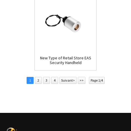
New Type of Retail Store EAS
Security Handheld
Detacher(D009)
1
2
3
4
Suivant>
>>
Page 1/4