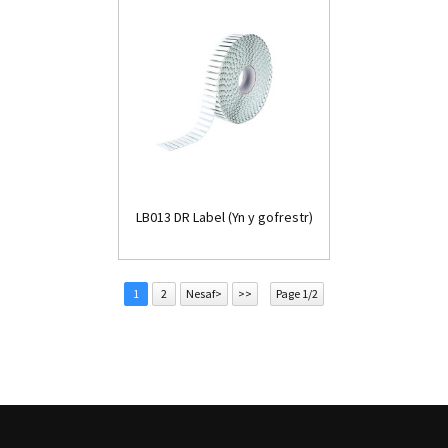
LB013 DR Label (Yn y gofrestr)
1
2
Nesaf>
>>
Page 1/2