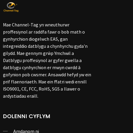
Mae Channel-Tag yn wneuthurwr
proffesiynol ar raddfa fawr o bob math o
gynhyrchion diogelwch EAS, gan
integreiddio datblygu a chynhyrchu gyda'n
gilydd. Mae gennym grŵp Ymchwil a
Datblygu proffesiynol ar gyfer gwella a
datblygu cynhyrchion er mwyn cwrdd â
gofynion pob cwsmer. Ansawdd hefyd yw ein
prif flaenoriaeth. Mae ein ffatri wedi ennill
ISO9001, CE, FCC, RoHS, SGS a llawer o
ardystiadau eraill.
DOLENNI CYFLYM
Amdanom ni