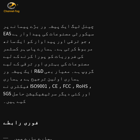
چینل ٹیگ ایک پیشہ ور بڑے پیمانے پر
EAS سیکورٹی مصنوعات کی پیداوار ہے
، جو ترقی اور پیداوار کو ایک ساتھ
مربوط کرتی ہے۔ ہمارے پاس ہر کسٹمر
کی ضروریات کو پورا کرنے کے لیے
مصنوعات کی بہتری اور ترقی کے لیے
ایک پیشہ ور R&D گروپ ہے۔ معیار بھی
ہماری اولین ترجیح ہے ، ہماری
فیکٹری نے ISO9001 ، CE ، FCC ، RoHS ،
SGS اور کئی دیگر سرٹیفیکیشن حاصل
کیے ہیں۔
فوری رابطے
ہمارے بارے میں