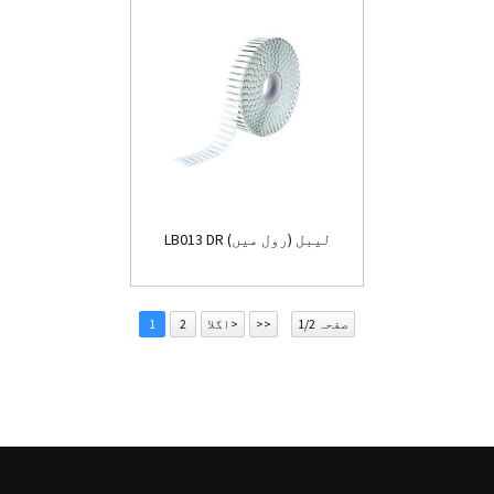
LB013 DR لیبل (رول میں)
صفحہ 1/2
>>
اگلا>
2
1