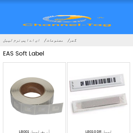
گھر
مصنوعات
ای اے ایس نرم لیبل
EAS Soft Label
LB010 DR لیبل
LB001 آریف لیبل