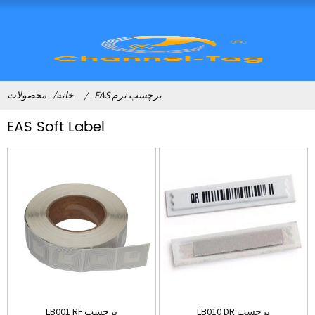
EAS برچسب نرم
خانه
محصولات
EAS Soft Label
LB010 DR برچسب
LB001 RF برچسب