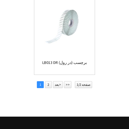
LB013 DR برچسب (در رول)
صفحه 1/2
>>
بعد>
2
1