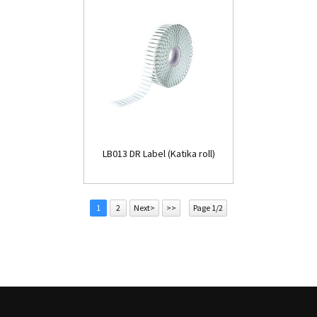
LB013 DR Label (Katika roll)
1
2
Next>
>>
Page 1/2