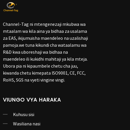
Channel-Tag ni mtengenezaji mkubwa wa
mtaalam wa kila aina ya bidhaa za usalama
za EAS, ikijumuisha maendeleo na uzalishaji
pamoja.we tuna kikundi cha wataalamu wa
R&D kwa uboreshaji wa bidhaa na
maendeleo ili kukidhi mahitaji ya kila mteja.
Ubora pia ni kipaumbele chetu cha juu,
kiwanda chetu kimepata ISO9001, CE, FCC,
RoHS, SGS na vyeti vingine vingi.
VIUNGO VYA HARAKA
Kuhusu sisi
Wasiliana nasi