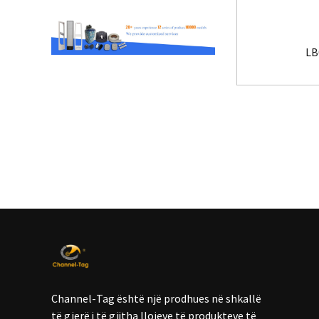
LB
Channel-Tag është një prodhues në shkallë
të gjerë i të gjitha llojeve të produkteve të