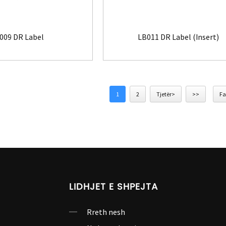
009 DR Label
LB011 DR Label (Insert)
1
2
Tjetër>
>>
Fa
LIDHJET E SHPEJTA
Rreth nesh