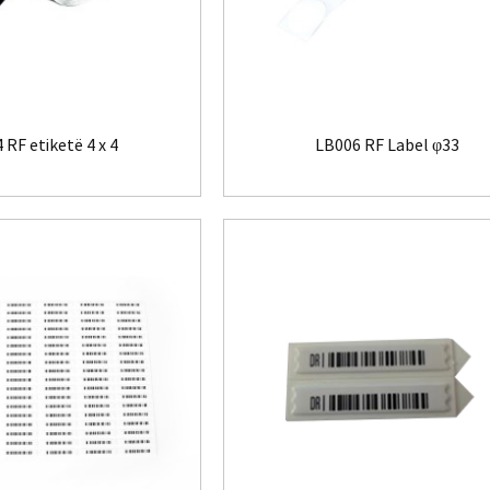
 RF etiketë 4 x 4
LB006 RF Label φ33