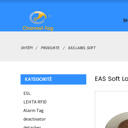
SH
SHTËPI
PRODUKTE
EAS LABEL SOFT
EAS Soft L
KATEGORITË
ESL
LEHTA RFID
Alarm Tag
deactivator
detacher