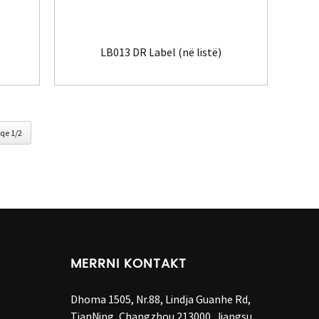
LB013 DR Label (në listë)
qe 1/2
MERRNI KONTAKT
Dhoma 1505, Nr.88, Lindja Guanhe Rd,
TianNing, Changzhou 213000, Jiangsu,