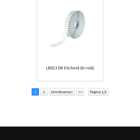
LB013 DR Etichetă (în rolă)
1
2
Următoarea>
>>
Pagina 1/2