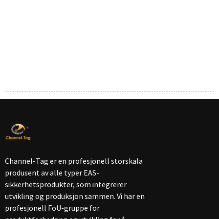
delivery?
A:For sample,3-7 days . For big order,15-20
days.
Channel-Tag er en profesjonell storskala
produsent av alle typer EAS-
sikkerhetsprodukter, som integrerer
utvikling og produksjon sammen. Vi har en
profesjonell FoU-gruppe for