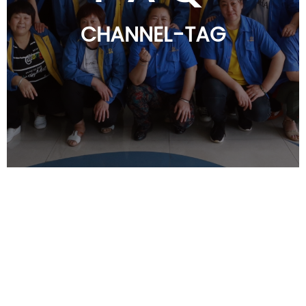
CHANNEL-TAG
Q:Are you a factory or trading
company?
A:We are a factory with more than
20,000sqm and 200 employees.