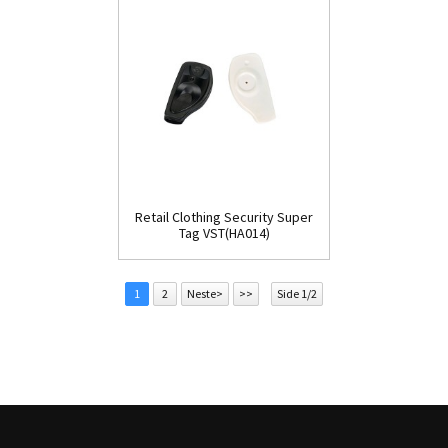
Retail Clothing Security Super
Tag VST(HA014)
1
2
Neste>
>>
Side 1/2