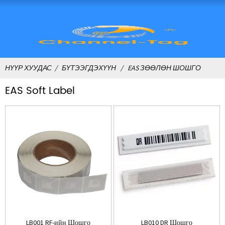
НҮҮР ХУУДАС
БҮТЭЭГДЭХҮҮН
EAS ЗӨӨЛӨН ШОШГО
EAS Soft Label
LB001 RF-ийн Шошго
LB010 DR Шошго