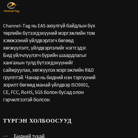
Channel-Tag нь EAS аюулгүй байдлын бүх
төрлийн бүтээгдэхүүний мэргэжлийн том
хэмжээний үйлдвэрлэгч бөгөөд
хөгжүүлэлт, үйлдвэрлэлийг нэгтгэдэг.
Бид үйлчлүүлэгч бүрийн шаардлагыг
хангахын тулд бүтээгдэхүүнийг
сайжруулах, хөгжүүлэх мэргэжлийн R&D
групптэй. Чанар нь бидний нэн тэргүүний
зорилт бөгөөд манай үйлдвэр ISO9001,
CE, FCC, RoHS, SGS болон бусад олон
гэрчилгээтэй болсон.
ТҮРГЭН ХОЛБООСУУД
Бидний тухай