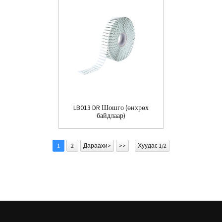
LB013 DR Шошго (өнхрөх
байдлаар)
1
2
Дараахи>
>>
Хуудас 1/2