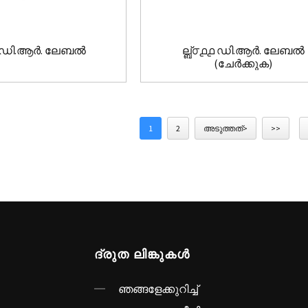
൦൯ ഡി.ആർ. ലേബൽ
ല്ബ്൦൧൧ ഡി.ആർ. ലേബൽ
(ചേർക്കുക)
1
2
അടുത്തത്>
>>
ദ്രുത ലിങ്കുകൾ
ഞങ്ങളേക്കുറിച്ച്