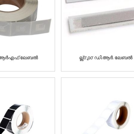
൦൧ ആർഎഫ് ലേബൽ
ല്ബ്൦൧൦ ഡി.ആർ. ലേബൽ