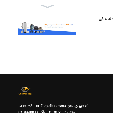
ല്ബ്൦
ചാനൽ-ടാഗ് എല്ലാത്തരം ഇഎഎസ്
സുരക്ഷാ ഉൽപന്നങ്ങളുടെയും