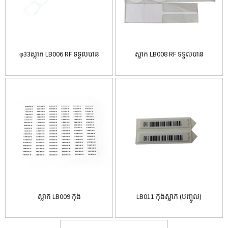
φ33ស្លាក LB006 RF ទទួលបាន
ស្លាក LB008 RF ទទួលបាន
ស្លាក LB009 កុង
LB011 កុងស្លាក (បញ្ចូល)