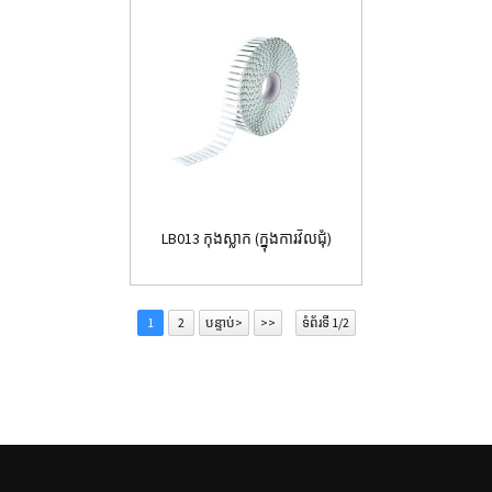
LB013 កុងស្លាក (ក្នុងការវិលជុំ)
1
2
បន្ទាប់>
>>
ទំព័រទី 1/2