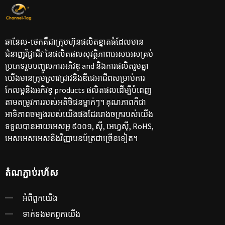
ឆានែល-ថេកគឺជាក្រុមហ៊ុនផលិតខ្នាតធំដែលមាន
ជំនាញវិជ្ជាជីវៈនៃផលិតផលសុវត្ថិភាពអេសអេសគ្រប់
ប្រភេទរួមបញ្ចូលការអភិវឌ្ and និងការផលិតរួមគ្នា
យើងមានក្រុមស្រាវជ្រាវនិងឌីជេអាជីពសម្រាប់ការ
កែលម្អនិងអភិវឌ្ products ផលិតផលដើម្បីបំពេញ
តាមតម្រូវការរបស់អតិថិជនម្នាក់ៗ។ គុណភាពក៏ជា
អាទិភាពចម្បងរបស់យើងផងដែររោងចក្ររបស់យើង
ទទួលបានអាយអេសអូ ៩០០១, ស៊ី, អេហ្វស៊ី, RoHS,
អេសអេសអេសនិងវិញ្ញាបនប័ត្រជាច្រើនទៀត។
តំណ​ភ្ជាប់​រហ័ស
អំពី​ពួក​យើង
ទាក់ទង​មក​ពួក​យើង