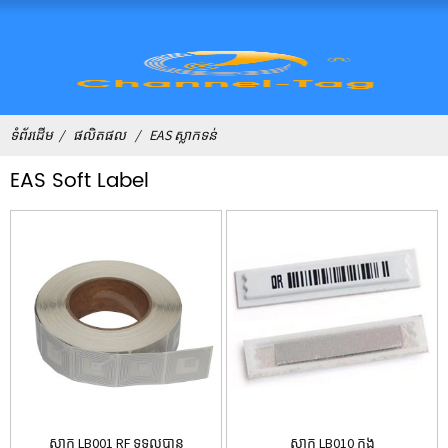
ទំព័រដើម
ផលិតផល
EAS ស្លាកទន់
EAS Soft Label
ស្លាក LB001 RF ទទួលបាន
ស្លាក LB010 កុង