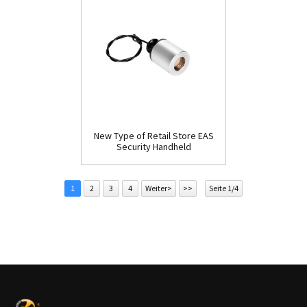
New Type of Retail Store EAS
Security Handheld
Detacher(D009)
1
2
3
4
Weiter>
>>
Seite 1/4