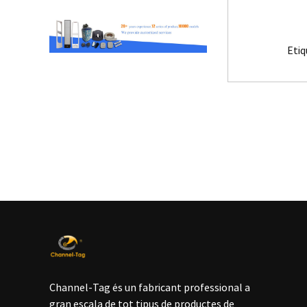
Eti
Channel-Tag és un fabricant professional a
gran escala de tot tipus de productes de