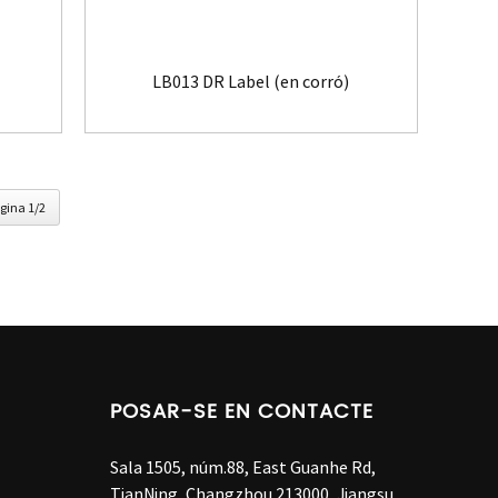
LB013 DR Label (en corró)
gina 1/2
POSAR-SE EN CONTACTE
Sala 1505, núm.88, East Guanhe Rd,
TianNing, Changzhou 213000, Jiangsu,