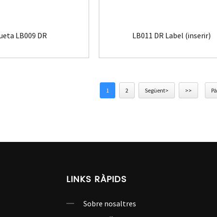
queta LB009 DR
LB011 DR Label (inserir)
1
2
Següent>
>>
Pà
LINKS RÀPIDS
Sobre nosaltres