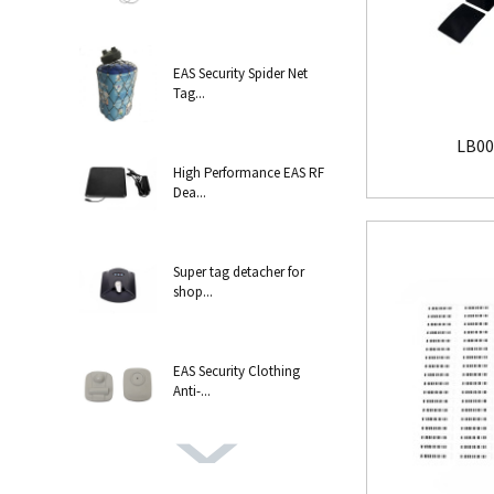
EAS Security Spider Net
Tag...
LB004
High Performance EAS RF
Dea...
Super tag detacher for
shop...
EAS Security Clothing
Anti-...