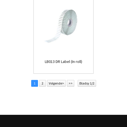
LB013 DR Label (In roll)
1
2
Volgende>
>>
Bladsy 1/2