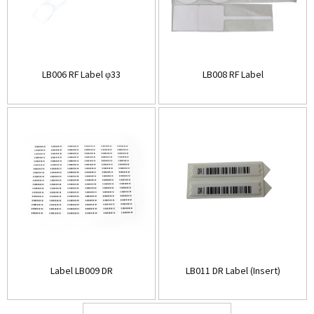
LB006 RF Label φ33
LB008 RF Label
Label LB009 DR
LB011 DR Label (Insert)