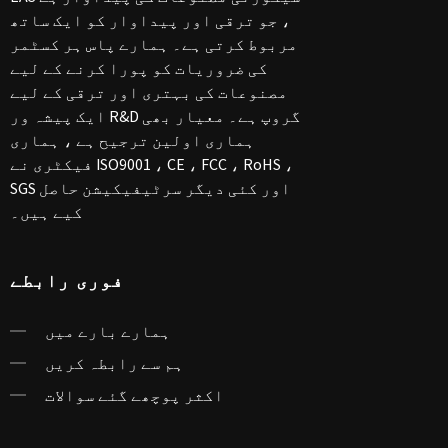
، جو ترقی اور پیداوار کو ایک ساتھ
مربوط کرتی ہے۔ ہمارے پاس ہر کسٹمر
کی ضروریات کو پورا کرنے کے لیے
مصنوعات کی بہتری اور ترقی کے لیے
ایک پیشہ ور R&D گروپ ہے۔ معیار بھی
ہماری اولین ترجیح ہے ، ہماری
فیکٹری نے ISO9001 ، CE ، FCC ، RoHS ،
SGS اور کئی دیگر سرٹیفیکیشن حاصل
کیے ہیں۔
فوری رابطے
ہمارے بارے میں
ہم سے رابطہ کریں
اکثر پوچھے گئے سوالات