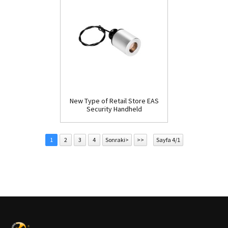
New Type of Retail Store EAS
Security Handheld
Detacher(D009)
1
2
3
4
Sonraki>
>>
Sayfa 4/1