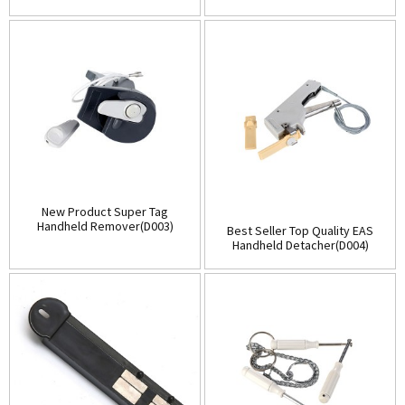
(D001)
Store(Table-Top)(D002)
New Product Super Tag
Handheld Remover(D003)
Best Seller Top Quality EAS
Handheld Detacher(D004)