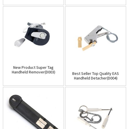
(D001)
Store(Table-Top)(D002)
New Product Super Tag
Handheld Remover(D003)
Best Seller Top Quality EAS
Handheld Detacher(D004)