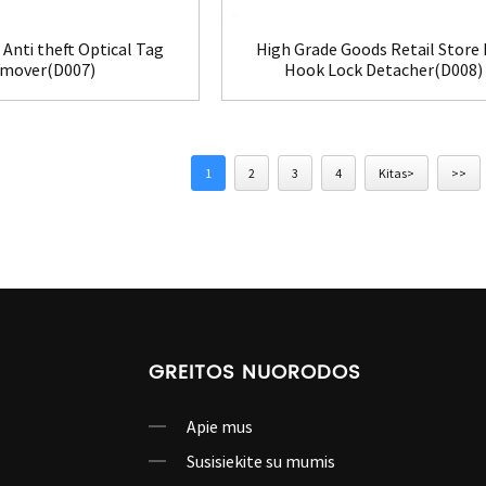
Anti theft Optical Tag
High Grade Goods Retail Store
mover(D007)
Hook Lock Detacher(D008)
1
2
3
4
Kitas>
>>
GREITOS NUORODOS
Apie mus
Susisiekite su mumis