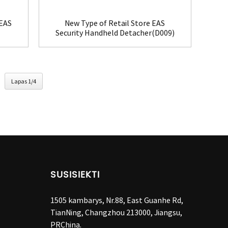
 EAS
New Type of Retail Store EAS
Security Handheld Detacher(D009)
Lapas 1/4
SUSISIEKTI
1505 kambarys, Nr.88, East Guanhe Rd,
TianNing, Changzhou 213000, Jiangsu,
PRChina.