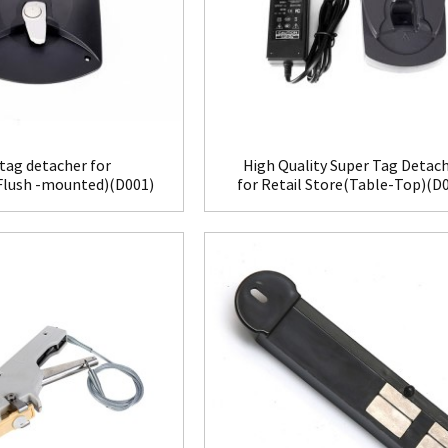
tag detacher for
High Quality Super Tag Detac
(Flush -mounted)(D001)
for Retail Store(Table-Top)(D