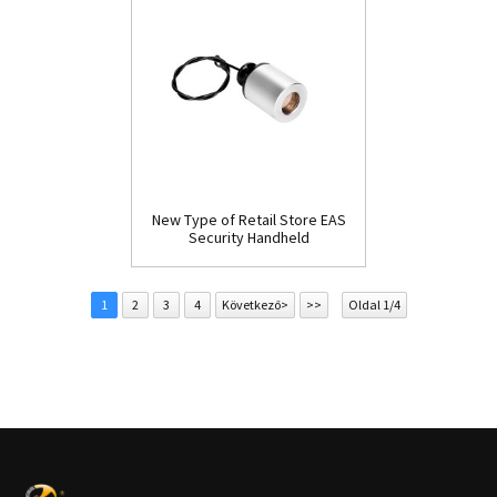
New Type of Retail Store EAS
Security Handheld
Detacher(D009)
1
2
3
4
Következő>
>>
Oldal 1/4