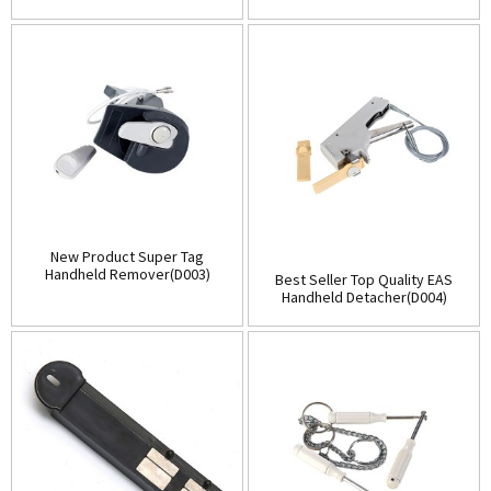
(D001)
Store(Table-Top)(D002)
New Product Super Tag
Handheld Remover(D003)
Best Seller Top Quality EAS
Handheld Detacher(D004)