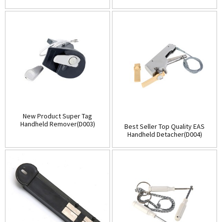
(D001)
Store(Table-Top)(D002)
New Product Super Tag
Handheld Remover(D003)
Best Seller Top Quality EAS
Handheld Detacher(D004)