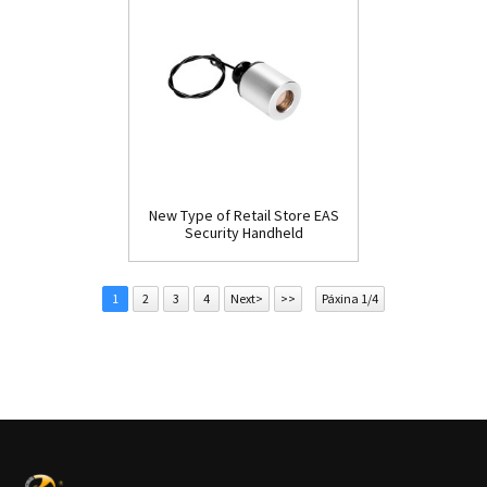
New Type of Retail Store EAS
Security Handheld
Detacher(D009)
1
2
3
4
Next>
>>
Páxina 1/4