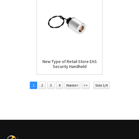
New Type of Retail Store EAS
Security Handheld
Detacher(D009)
1
2
3
4
Næste>
>>
Side 1/4