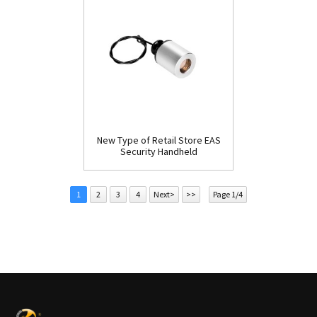
New Type of Retail Store EAS
Security Handheld
Detacher(D009)
1
2
3
4
Next>
>>
Page 1/4